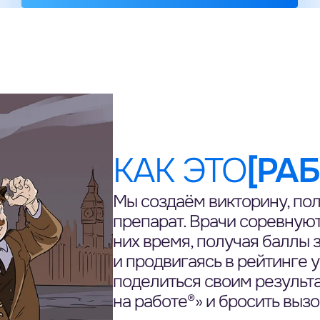
КАК ЭТО
[РАБ
Мы создаём викторину, по
препарат. Врачи соревнуют
них время, получая баллы 
и продвигаясь в рейтинге 
поделиться своим результ
на работе®» и бросить выз