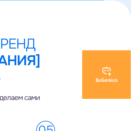
Врачи узнают про ваш препарат всё
и даже больше — игра полностью
погружает пользователя в продукт
БРЕНД
АНИЯ]
В
EuGenius
сделаем сами
05