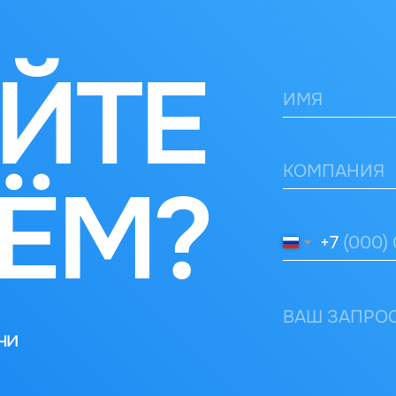
ЙТЕ
ЁМ?
+7
чи