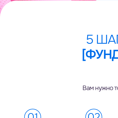
5 ША
[ФУН
Вам нужно т
01
02