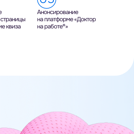
е
Анонсирование
 страницы
на платформе «Доктор
ие квиза
на работе®»