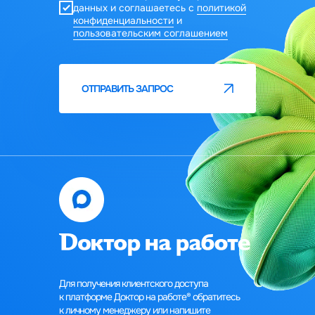
данных и соглашаетесь c
политикой
конфиденциальности
и
пользовательским соглашением
ОТПРАВИТЬ ЗАПРОС
Для получения клиентского доступа
к платформе Доктор на работе®‎‎ обратитесь
к личному менеджеру или напишите